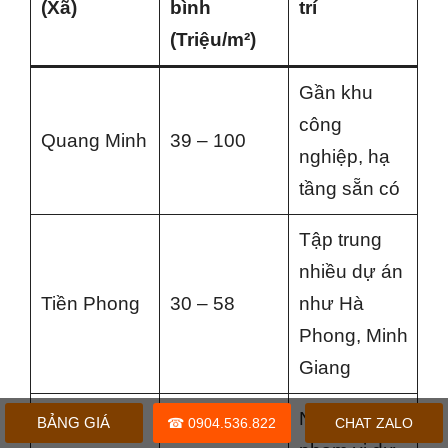
(Xã)
bình
trí
(Triệu/m²)
Gần khu
công
Quang Minh
39 – 100
nghiệp, hạ
tầng sẵn có
Tập trung
nhiều dự án
Tiền Phong
30 – 58
như Hà
Phong, Minh
Giang
Nằm trong
BẢNG GIÁ
☎ 0904.536.822
CHAT ZALO