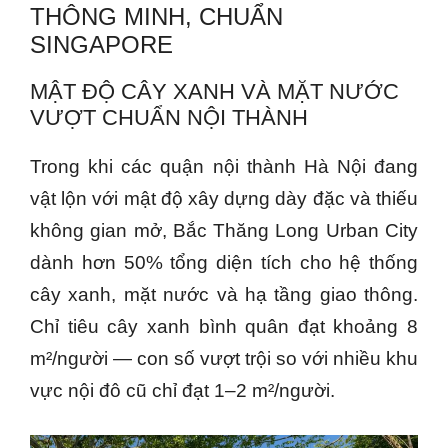
THÔNG MINH, CHUẨN
SINGAPORE
MẬT ĐỘ CÂY XANH VÀ MẶT NƯỚC
VƯỢT CHUẨN NỘI THÀNH
Trong khi các quận nội thành Hà Nội đang
vật lộn với mật độ xây dựng dày đặc và thiếu
không gian mở, Bắc Thăng Long Urban City
dành hơn 50% tổng diện tích cho hệ thống
cây xanh, mặt nước và hạ tầng giao thông.
Chỉ tiêu cây xanh bình quân đạt khoảng 8
m²/người — con số vượt trội so với nhiều khu
vực nội đô cũ chỉ đạt 1–2 m²/người.