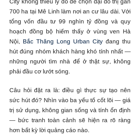
City không thiếu lý do để chọn đại đô thị gần
700 ha tại Mê Linh làm nơi an cư lâu dài. Với
tổng vốn đầu tư 99 nghìn tỷ đồng và quy
hoạch đồng bộ hiếm thấy ở vùng ven Hà
Nội,
Bắc Thăng Long Urban City
đang thu
hút đúng nhóm khách hàng khó tính nhất —
những người tìm nhà để ở thật sự, không
phải đầu cơ lướt sóng.
Câu hỏi đặt ra là: điều gì thực sự tạo nên
sức hút đó? Nhìn vào ba yếu tố cốt lõi — giá
trị sử dụng, không gian sống và tính ổn định
— bức tranh toàn cảnh sẽ hiện ra rõ ràng
hơn bất kỳ lời quảng cáo nào.