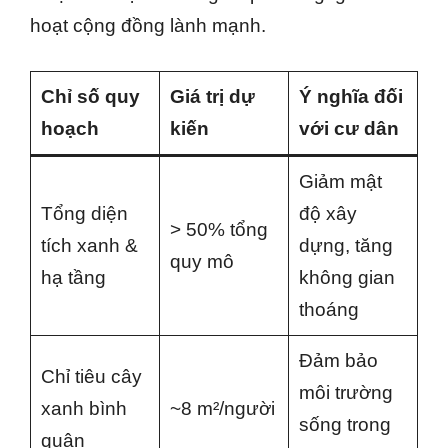
hoạt cộng đồng lành mạnh.
Chỉ số quy
Giá trị dự
Ý nghĩa đối
hoạch
kiến
với cư dân
Giảm mật
Tổng diện
độ xây
> 50% tổng
tích xanh &
dựng, tăng
quy mô
hạ tầng
không gian
thoáng
Đảm bảo
Chỉ tiêu cây
môi trường
xanh bình
~8 m²/người
sống trong
quân