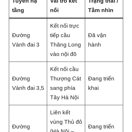
Tuyến hạ
Vai trò kết
Trạng thái /
tầng
nối
Tầm nhìn
Kết nối trực
Đường
tiếp cầu
Đã vận
Vành đai 3
Thăng Long
hành
vào nội đô
Kết nối cầu
Đường
Thượng Cát
Đang triển
Vành đai 3,5
sang phía
khai
Tây Hà Nội
Liên kết
vùng Thủ đô
Đường
Đang triển
(Hà Nội –